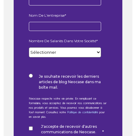
Nom De L'entreprise
*
Nombre De Salariés Dans Votre Société
*
Je souhaite recevoir les derniers
articles de blog Neocase dans ma
boîte mail.
Neocase respecte votre vie privée. En remplissant ce
formulaire, vous acceptez de recevoir nos communications sur
nos produits et services. Vous pourrez vous désabonner à
tout moment. Consultez notre
Politique de confidentialité
pour
en savoir plus.
J'accepte de recevoir d'autres
communications de Neocase.
*