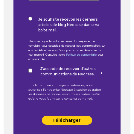
Je souhaite recevoir les derniers
articles de blog Neocase dans ma
boîte mail.
Neocase respecte votre vie privée. En remplissant ce
formulaire, vous acceptez de recevoir nos communications sur
nos produits et services. Vous pourrez vous désabonner à
tout moment. Consultez notre
Politique de confidentialité
pour
en savoir plus.
J'accepte de recevoir d'autres
communications de Neocase.
*
En cliquant sur « Envoyer » ci-dessous, vous
autorisez l’entreprise Neocase à stocker et traiter
les données personnelles soumises ci-dessus afin
qu’elle vous fournisse le contenu demandé.